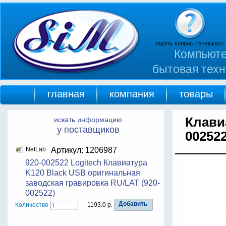
Компьюте
бытовая техн
главная
компания
товары
Клави
искать информацию
у поставщиков
002522
NetLab
Артикул: 1206987
920-002522 Logitech Клавиатура
K120 Black USB оригинальная
заводская гравировка RU/LAT (920-
002522)
Количество
1193.0 р.