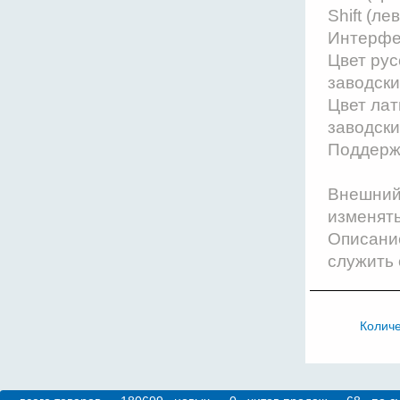
Shift (ле
Интерфе
Цвет рус
заводски
Цвет лат
заводски
Поддержк
Внешний 
изменят
Описание
служить 
Колич