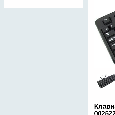
Клави
002522