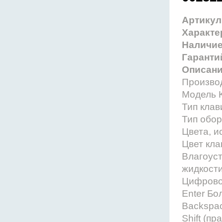
Артикул
Характе
Наличи
Гаранти
Описани
Производ
Модель 
Тип кла
Тип обо
Цвета, 
Цвет кл
Влагоуст
жидкости
Цифрово
Enter Б
Backspa
Shift (п