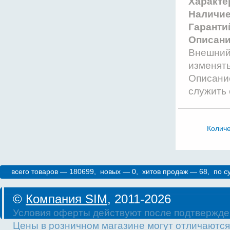
Характе
Наличи
Гаранти
Описани
Внешний 
изменят
Описание
служить 
Колич
всего товаров — 180699, новых — 0, хитов продаж — 68, по 
©
Компания SIM
, 2011-2026
Условия оферты действуют после подтвержде
Цены в розничном магазине могут отличаются 