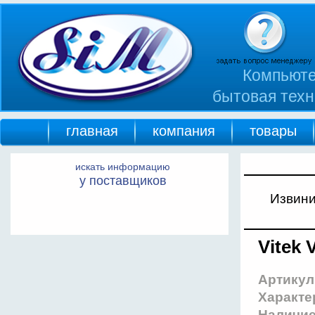
Компьюте
бытовая техн
главная
компания
товары
искать информацию
у поставщиков
Извини
Vitek
Артикул
Характе
Наличи