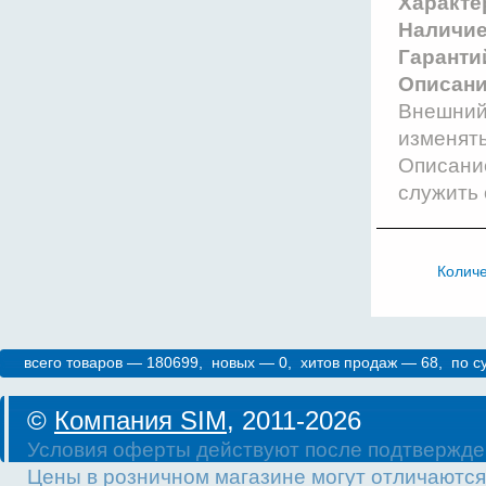
Характе
Наличи
Гаранти
Описани
Внешний 
изменят
Описание
служить 
Колич
всего товаров — 180699, новых — 0, хитов продаж — 68, по 
©
Компания SIM
, 2011-2026
Условия оферты действуют после подтвержде
Цены в розничном магазине могут отличаются 