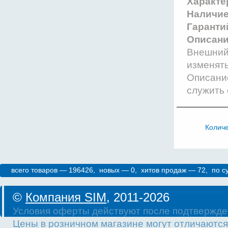
Характе
Наличи
Гаранти
Описани
Внешний 
изменят
Описание
служить 
Колич
всего товаров — 196426, новых — 0, хитов продаж — 72, по 
©
Компания SIM
, 2011-2026
Условия оферты действуют после подтвержде
Цены в розничном магазине могут отличаются 