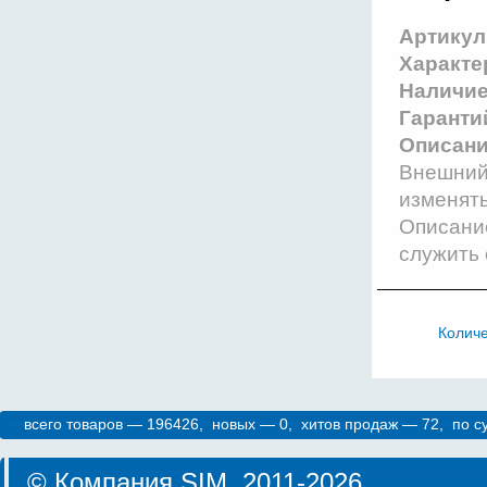
Артикул
Характе
Наличи
Гаранти
Описани
Внешний 
изменят
Описание
служить 
Колич
всего товаров — 196426, новых — 0, хитов продаж — 72, по 
©
Компания SIM
, 2011-2026