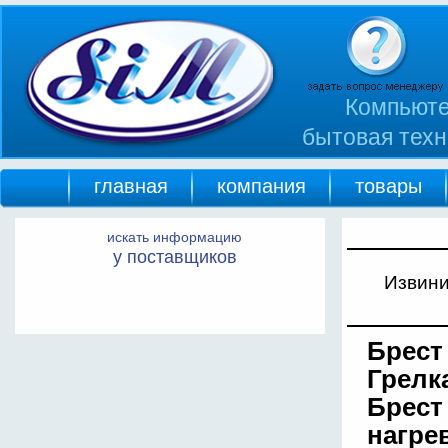
Компьюте
бытовая техн
главная
компания
товары
искать информацию
у поставщиков
Извини
Брест
Грелка
Брест 
нагре