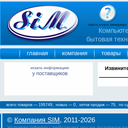
Компьюте
бытовая техн
главная
компания
товары
искать информацию
Извините
у поставщиков
всего товаров — 195749, новых — 0, хитов продаж — 75, по 
©
Компания SIM
, 2011-2026
Условия оферты действуют после подтвержде