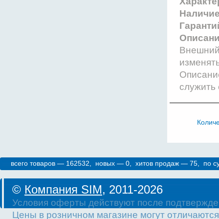
Характе
Наличи
Гаранти
Описани
Внешний 
изменят
Описание
служить 
Колич
всего товаров — 162532, новых — 0, хитов продаж — 75, по 
©
Компания SIM
, 2011-2026
Условия оферты действуют после подтвержде
Цены в розничном магазине могут отличаются 