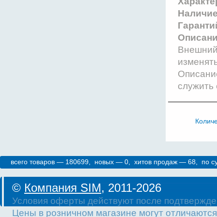
Характе
Наличи
Гаранти
Описани
Внешний 
изменят
Описание
служить 
Колич
всего товаров — 180699, новых — 0, хитов продаж — 68, по 
©
Компания SIM
, 2011-2026
Условия оферты действуют после подтвержде
Цены в розничном магазине могут отличаются 