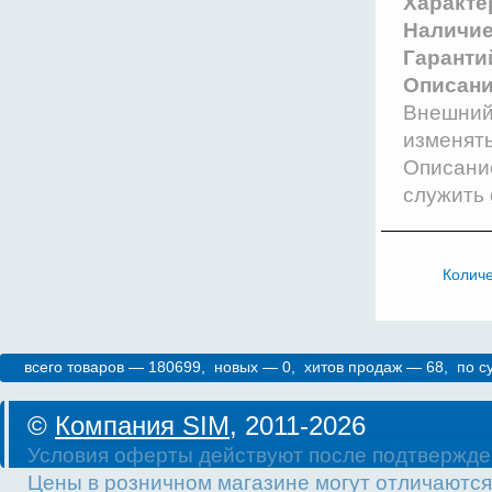
Характе
Наличи
Гаранти
Описани
Внешний 
изменят
Описание
служить 
Колич
всего товаров — 180699, новых — 0, хитов продаж — 68, по 
©
Компания SIM
, 2011-2026
Условия оферты действуют после подтвержде
Цены в розничном магазине могут отличаются 