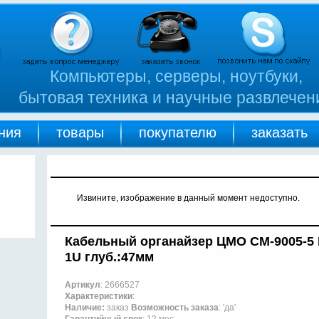
Компьютеры, серверы, ноутбуки,
бытовая техника и научные развлечен
ния
товары
покупателю
заказать
Извините, изображение в данный момент недоступно.
Кабельный органайзер ЦМО СМ-9005-5
1U глуб.:47мм
Артикул
: 2666527
Характеристики
:
Наличие:
заказ
Возможность заказа
: 'да'