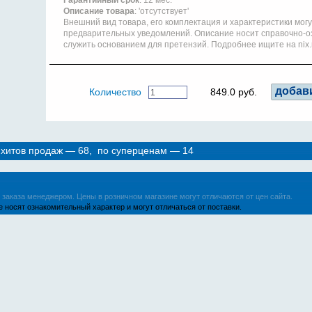
Гарантийный срок
: 12 мес.
Описание товара
: 'отсутствует'
Внешний вид товара, его комплектация и характеристики мог
предварительных уведомлений. Описание носит справочно-о
служить основанием для претензий. Подробнее ищите на nix.
Количество
849.0 руб.
 хитов продаж — 68, по суперценам — 14
заказа менеджером. Цены в розничном магазине могут отличаются от цен сайта.
 носят ознакомительный характер и могут отличаться от поставки.