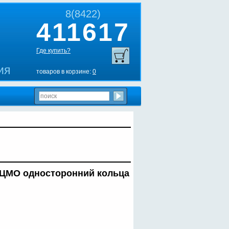
8(8422)
411617
Где купить?
ия
товаров в корзине:
0
 ЦМО односторонний кольца