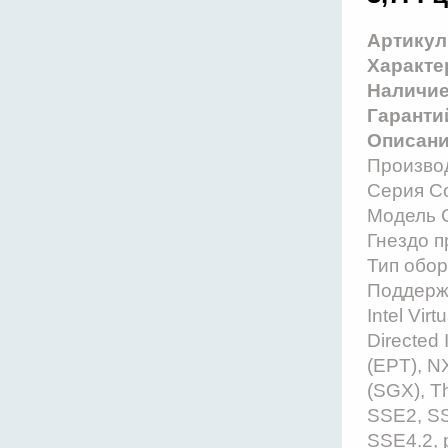
Артикул
Характе
Наличи
Гаранти
Описани
Производ
Серия Co
Модель C
Гнездо 
Тип обор
Поддержи
Intel Virt
Directed 
(EPT), NX
(SGX), T
SSE2, SS
SSE4.2, 