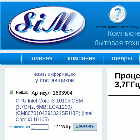
Компьюте
бытовая техн
главная
компания
товары
Процес
искать информацию
у поставщиков
3,7ГГ
NetLab
Артикул: 1833904
CPU Intel Core i3-10105 OEM
[3.7GHz, 6MB, LGA1200}
(CM8070104291321SRH3P) (Intel
Core i3 10105)
Количество
12293.0 р.