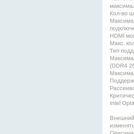
максима
Кол-во 
Максимал
подключе
HDMI мо
Макс. ко
Тип под
Максима
(DDR4 2
Максима
Поддерж
Рассеив
Критичес
Intel Op
Внешний 
изменят
Описание