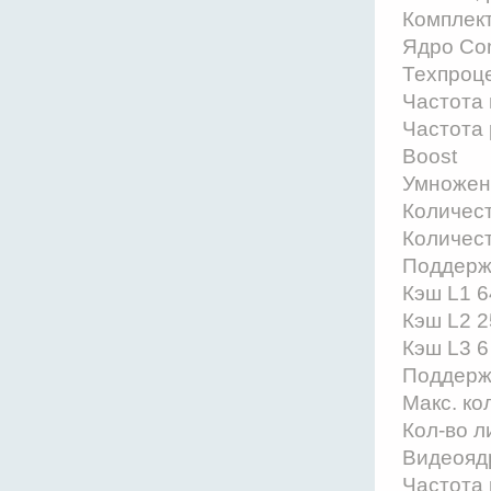
Комплек
Ядро Co
Техпроце
Частота 
Частота 
Boost
Умножен
Количест
Количест
Поддержк
Кэш L1 6
Кэш L2 2
Кэш L3 6
Поддерж
Макс. ко
Кол-во л
Видеоядр
Частота 