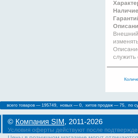
Характе
Наличи
Гаранти
Описани
Внешний 
изменят
Описание
служить 
Колич
всего товаров — 195749, новых — 0, хитов продаж — 75, по 
©
Компания SIM
, 2011-2026
Условия оферты действуют после подтвержде
Цены в розничном магазине могут отличаются 