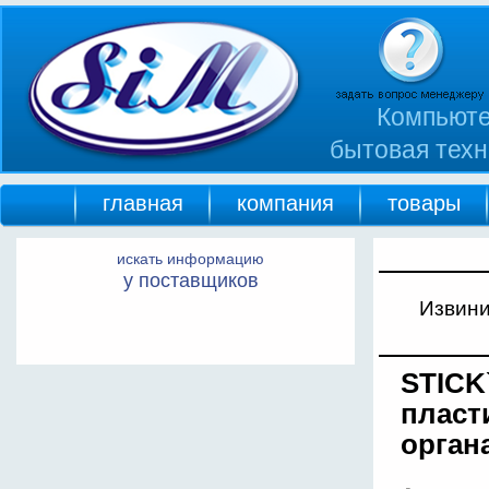
Компьюте
бытовая техн
главная
компания
товары
искать информацию
у поставщиков
Извини
STICK
пласти
орган