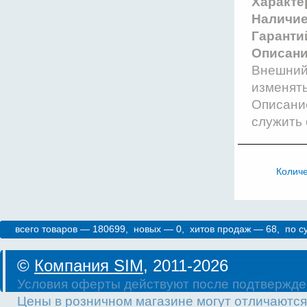
Характе
Наличи
Гаранти
Описани
Внешний 
изменят
Описание
служить 
Колич
всего товаров — 180699, новых — 0, хитов продаж — 68, по 
©
Компания SIM
, 2011-2026
Условия оферты действуют после подтвержде
Цены в розничном магазине могут отличаются 