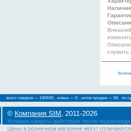
Характе
Наличи
Гаранти
Описани
Внешний 
изменят
Описание
служить 
Колич
всего товаров — 180699, новых — 0, хитов продаж — 68, по 
©
Компания SIM
, 2011-2026
Условия оферты действуют после подтвержде
Цены в розничном магазине могут отличаются 