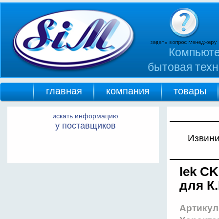
Компьюте
бытовая техн
главная
компания
товары
искать информацию
у поставщиков
Извини
Iek C
для К
Артикул