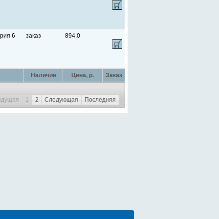
рия 6
заказ
894.0
Наличие
Цена, p.
Заказ
ыдущая
1
2
Следующая
Последняя