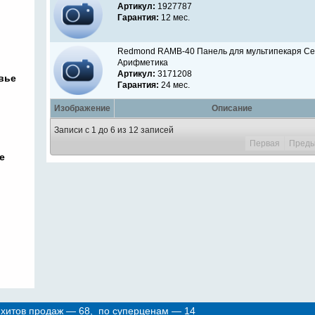
Артикул:
1927787
Гарантия:
12 мес.
Redmond RAMB-40 Панель для мультипекаря Се
Арифметика
Артикул:
3171208
вье
Гарантия:
24 мес.
Изображение
Описание
Записи с 1 до 6 из 12 записей
Первая
Пред
е
 хитов продаж — 68, по суперценам — 14