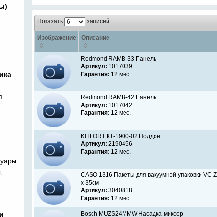
ы)
Показать
записей
Изображение
Описание
Redmond RAMB-33 Панель
Артикул:
1017039
ика
Гарантия:
12 мес.
я
Redmond RAMB-42 Панель
Артикул:
1017042
Гарантия:
12 мес.
KITFORT КТ-1900-02 Поддон
Артикул:
2190456
Гарантия:
12 мес.
суары
,
CASO 1316 Пакеты для вакуумной упаковки VC Zi
x 35см
Артикул:
3040818
Гарантия:
12 мес.
и
Bosch MUZS24MMW Насадка-миксер