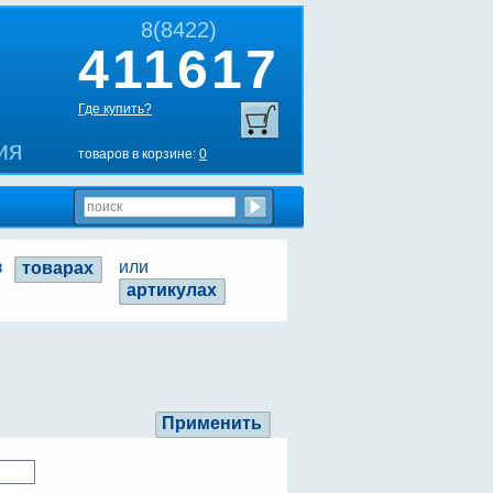
8(8422)
411617
Где купить?
ия
товаров в корзине:
0
в
или