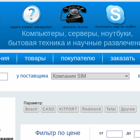
Компьютеры, серверы, ноутбуки,
бытовая техника и научные развлечен
ния
товары
покупателю
заказать
у поставщика
Параметр:
Bosch
CASO
KITFORT
Redmond
Tefal
Другие
и
Фильтр по цене
от
до
ование