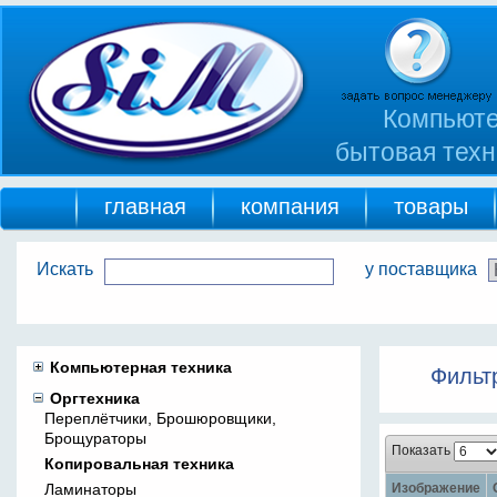
Компьюте
бытовая техн
главная
компания
товары
Искать
у поставщика
Компьютерная техника
Фильт
Оргтехника
Переплётчики, Брошюровщики,
Брощураторы
Показать
Копировальная техника
Ламинаторы
Изображение