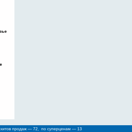
вье
е
 хитов продаж — 72, по суперценам — 13