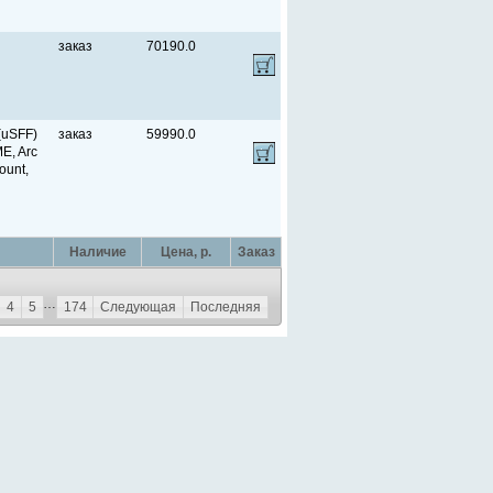
заказ
70190.0
(uSFF)
заказ
59990.0
E, Arc
ount,
Наличие
Цена, p.
Заказ
…
4
5
174
Следующая
Последняя