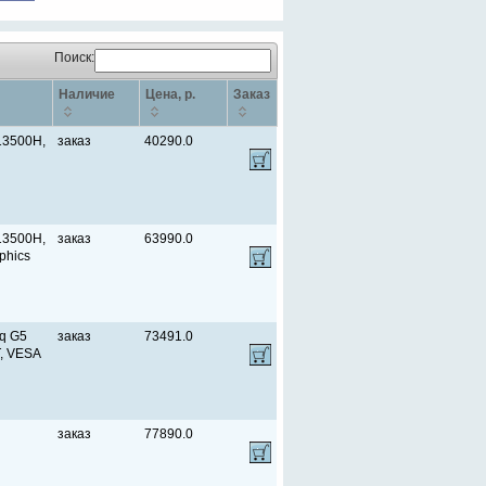
Поиск:
Наличие
Цена, p.
Заказ
-13500H,
заказ
40290.0
-13500H,
заказ
63990.0
phics
q G5
заказ
73491.0
T, VESA
заказ
77890.0