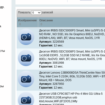
др.
Показать
записей
Изображение
Описание
а
Десктоп IRBIS ISDC5000P3 Smart, Mini (uSFF) i5
NO RAM , NO SSD, Iris Xe Graphics 80EU, NoDVD,
(HDMI+LAN), WiFi, BT, Vesa mount, NoOS, 1YR
Артикул:
3226569
Гарантия:
12 мес.
сты
Десктоп IRBIS ISDC5008P3 Smart, Mini (uSFF) i5
1x16GB DDR5 , 512GB SSD M.2 NVME, Iris Xe Gra
80EU, NoDVD, WiFi, BT, Vesa mount, NoOS, 1YR
Артикул:
3081998
Гарантия:
12 мес.
Десктоп Lenovo 13B9008DSA ThinkCentre Neo 50
Tiny, Intel Core 5 210H, 8Gb, 512Gb SSD, WiFi + B
Mount, KB + Mouse, DOS
Артикул:
3287950
еры
Гарантия:
12 мес.
Десктоп USB CF9C6ET HP Pro 4 Mini G1i Ultra-5
225T,8GB,512GB,eng/rus usb
kbd,mouse,WiFi,BT,DOS,1Wty
.