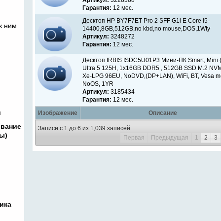
Артикул:
3228388
Гарантия:
12 мес.
Десктоп HP BY7F7ET Pro 2 SFF G1i E Core i5-
к ним
14400,8GB,512GB,no kbd,no mouse,DOS,1Wty
Артикул:
3248272
Гарантия:
12 мес.
Десктоп IRBIS ISDC5U01P3 Мини-ПК Smart, Mini 
Ultra 5 125H, 1x16GB DDR5 , 512GB SSD M.2 NVM
Xe-LPG 96EU, NoDVD,(DP+LAN), WiFi, BT, Vesa m
NoOS, 1YR
Артикул:
3185434
Гарантия:
12 мес.
и
Изображение
Описание
ование
Записи с 1 до 6 из 1,039 записей
ы)
Первая
Предыдущая
1
2
3
ика