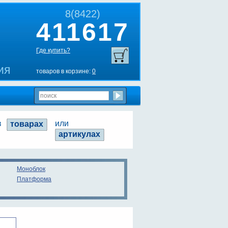
8(8422)
411617
Где купить?
ия
товаров в корзине:
0
в
или
Моноблок
Платформа