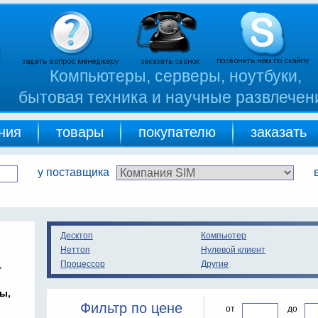
Компьютеры, серверы, ноутбуки,
бытовая техника и научные развлечен
ния
товары
покупателю
заказать
у поставщика
Десктоп
Компьютер
Неттоп
Нулевой клиент
,
Процессор
Другие
ы,
Фильтр по цене
от
до