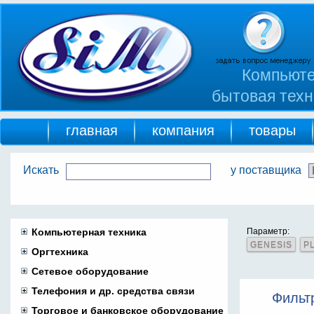
Компьюте
бытовая техн
главная
компания
товары
Искать
у поставщика
Компьютерная техника
Параметр:
GENESIS
P
Оргтехника
Сетевое оборудование
Телефония и др. средства связи
Фильт
Торговое и банковское оборудование